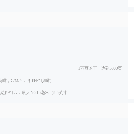
1万页以下：达到5000页
喷嘴，C/M/Y：各384个喷嘴）
无边距打印：最大至216毫米（8.5英寸）