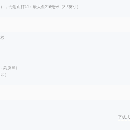
寸），无边距打印：最大至216毫米（8.5英寸）
5秒
，高质量）
复印）
平板式