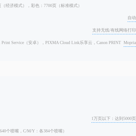
0页（经济模式），彩色：7700页（标准模式）
自动
支持无线/有线网络打印
 Print Service（安卓），PIXMA Cloud Link乐享云，Canon PRINT
Mopria
1万页以下：达到5000页
40个喷嘴，C/M/Y：各384个喷嘴）