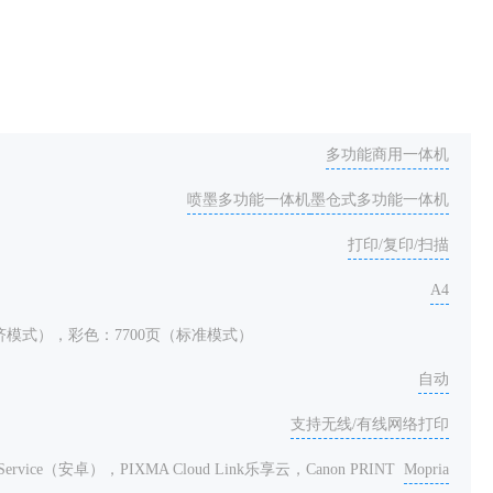
多功能商用一体机
喷墨多功能一体机
墨仓式多功能一体机
打印/复印/扫描
A4
经济模式），彩色：7700页（标准模式）
自动
支持无线/有线网络打印
t Service（安卓），PIXMA Cloud Link乐享云，Canon PRINT
Mopria