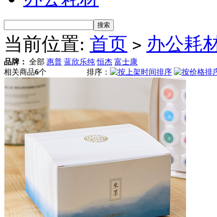
当前位置:
首页
办公耗
>
品牌：
全部
惠普
蓝欣乐纯
恒杰
富士康
相关商品
6
个
排序：