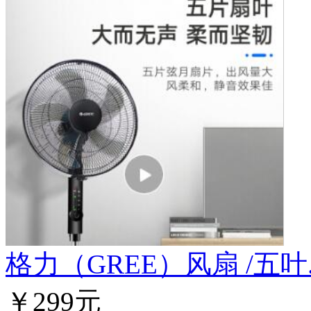
格力（GREE）风扇 /五叶..
￥299元